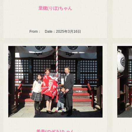
里穂(りほ)ちゃん
From： Date：2025年3月16日
希美(のぞみ)ちゃん