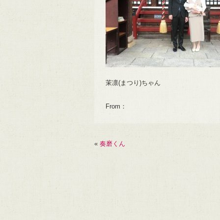
茉凛(まつり)ちゃん
From：
«
奏磨くん