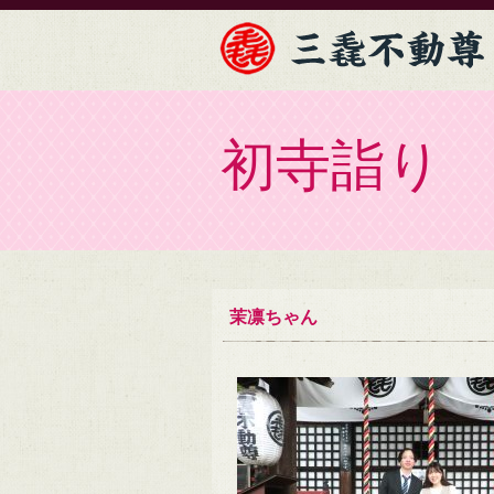
初寺詣り
茉凛ちゃん