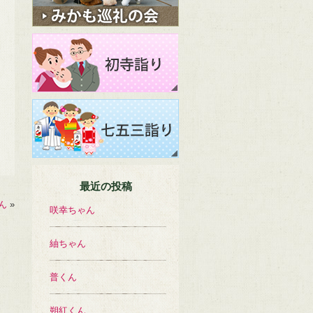
最近の投稿
ん
»
咲幸ちゃん
紬ちゃん
普くん
朔紅くん